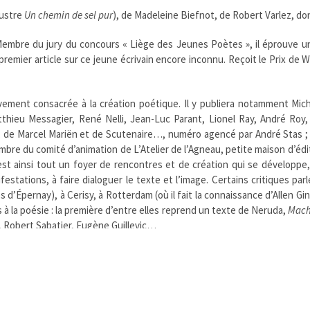
lustre
Un chemin de sel pur
), de Madeleine Biefnot, de Robert Varlez, do
 Membre du jury du concours « Liège des Jeunes Poètes », il éprouve 
premier article sur ce jeune écrivain encore inconnu. Reçoit le Prix de
vement consacrée à la création poétique. Il y publiera notamment Michel
hieu Messagier, René Nelli, Jean-Luc Parant, Lionel Ray, André Roy,
 de Marcel Mariën et de Scutenaire…, numéro agencé par André Stas ;
re du comité d’animation de L’Atelier de l’Agneau, petite maison d’édit
’est ainsi tout un foyer de rencontres et de création qui se développe
festations, à faire dialoguer le texte et l’image. Certains critiques pa
s d’Épernay), à Cerisy, à Rotterdam (où il fait la connaissance d’Allen Gi
à la poésie : la première d’entre elles reprend un texte de Neruda,
Mach
, Robert Sabatier, Eugène Guillevic…
adémie Mallarmé, au Restaurant Drouant, pour le recueil
Vêtu, dévêtu, lib
au Colloque Québec-Belgique, à Québec et à Montréal. Collabore aux Bien
es revues de poésie, en Belgique et à l’étranger (
Action poétique
,
Le P