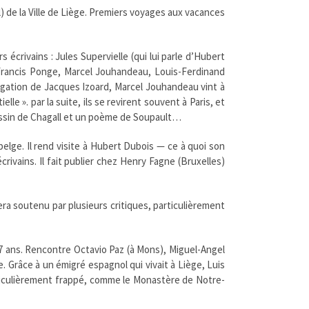
 de la Ville de Liège. Premiers voyages aux vacances
 écrivains : Jules Supervielle (qui lui parle d’Hubert
, Francis Ponge, Marcel Jouhandeau, Louis-Ferdinand
stigation de Jacques Izoard, Marcel Jouhandeau vint à
elle ». par la suite, ils se revirent souvent à Paris, et
 dessin de Chagall et un poème de Soupault…
elge. Il rend visite à Hubert Dubois — ce à quoi son
rivains. Il fait publier chez Henry Fagne (Bruxelles)
ra soutenu par plusieurs critiques, particulièrement
 57 ans. Rencontre Octavio Paz (à Mons), Miguel-Angel
. Grâce à un émigré espagnol qui vivait à Liège, Luis
articulièrement frappé, comme le Monastère de Notre-