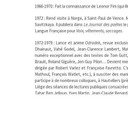
1966-1970 : Fait la connaissance de Leonor Fini (qui il
1972 : Rend visite à Norge, à Saint-Paul de Vence.
Savitzkaya. Il publiera dans
Le Journal des poètes
le 
Langue Française pour
Voix, vêtements, saccages
.
1972-1979 : Lance et anime
Odradek
, revue exclusi
Dhainaut, Vahé Godel, Jean-Clarence Lambert, Matt
numéro exceptionnel avec des textes de Tom Gutt,
Brault, Roland Giguère, Jen-Guy Pilon… Devient memb
dirigée par Robert Varlez et Françoise Favretto. C
Mathoul, François Watlet, etc.), à susciter des mani
participe à de nombreux colloques, à Hautvillers (prè
Liège des séances de lectures publiques consacrées 
Tahar Ben Jelloun, Yves Martin, Jean-Claude Renard
1979-1987 : Reçoit en 1979 le Prix de Poésie de l’Ac
dirigé par Eugène Van Itterbeek. Participe en 1980 
déplacer de Knokke à Liège. Publie dans de nombreus