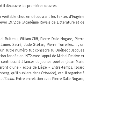
nt il découvre les premières œuvres.
un véritable choc en découvrant les textes d’Eugène
 Wever 1972 de l’Académie Royale de Littérature et de
 Bulteau, William Cliff, Pierre Dalle Nogare, Pierre
 James Sacré, Jude Stéfan, Pierre Torreilles… ; un
 un autre numéro fut consacré au Québec : Jacques
ion fondée en 1972 avec l’appui de Michel Delaive et
, contribuant à lancer de jeunes poètes (Jean-Marie
rleront d’une « école de Liège ». Entre-temps, Izoard
nsberg, qu’il publiera dans
Odradek
), etc. Il organise à
u Picchu
. Entre en relation avec Pierre Dalle Nogare,
re
. Participe au premier
Festival de Poésie
de Louvain,
nales Internationales de Poésie, qu’il a contribué à
ont de l’épée
, etc.).