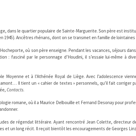
e, dans le quartier populaire de Sainte-Marguerite. Son père est instit
en 1945). Ancêtres rhénans, dont on se transmet en famille de lointaines 
e Hocheporte, où son père enseigne. Pendant les vacances, séjours dans 
tion : fasciné par le personnage d’Houdini, il s’essaie lui-même à d
ole Moyenne et à l’Athénée Royal de Liège. Avec l’adolescence vienn
mont… Il tient un « cahier de textes » personnels, qu’il fait corriger p
née,
Contacts
.
ilologie romane, où il a Maurice Delbouille et Fernand Desonay pour profes
bandonner.
udes de régendat littéraire. Ayant rencontré Jean Colette, directeur d
mes et un long récit. Il reçoit bientôt les encouragements de Georges Linz