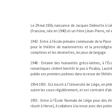
Le 29 mai 1936, naissance de Jacques Delmotte à Lièg
(Francine, née en 1940) et un frère (Jean-Pierre, né 
1942 : Entre à l’école primaire communale de la Plac
pour le théâtre de marionnettes et la prestidigita
comptines et les devinettes, les jeux de langage.
1948 : Entame des humanités gréco-latines, à l’Éc
romantiques cèdent bientôt le pas à Picabia, Lautréa
publie ses premiers poèmes dans la revue de l’Athé
1954-1955 : Est inscrit à l’Université de Liège, en ph
suivre les cours régulièrement, et est contraint d’a
1955 : Entre à l’École Normale de Liège pour des ét
réunit à Herve), il collabore à la revue avec des poè