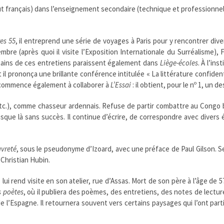
t français) dans l’enseignement secondaire (technique et professionnel)
res 55
, il entreprend une série de voyages à Paris pour y rencontrer divers
bre (après quoi il visite l’Exposition Internationale du Surréalisme)
rtains de ces entretiens paraissent également dans
Liège-écoles
. À l’in
et il prononça une brillante conférence intitulée « La littérature confidenti
 commence également à collaborer à
L’Essai
: il obtient, pour le nº 1, un
 etc.), comme chasseur ardennais. Refuse de partir combattre au Congo b
sque là sans succès. Il continue d’écrire, de correspondre avec divers éc
vreté
, sous le pseudonyme d’Izoard, avec une préface de Paul Gilson. Se
Christian Hubin.
ui rend visite en son atelier, rue d’Assas. Mort de son père à l’âge de
s poètes
, où il publiera des poèmes, des entretiens, des notes de lecture
e de l’Espagne. Il retournera souvent vers certains paysages qui l’ont p