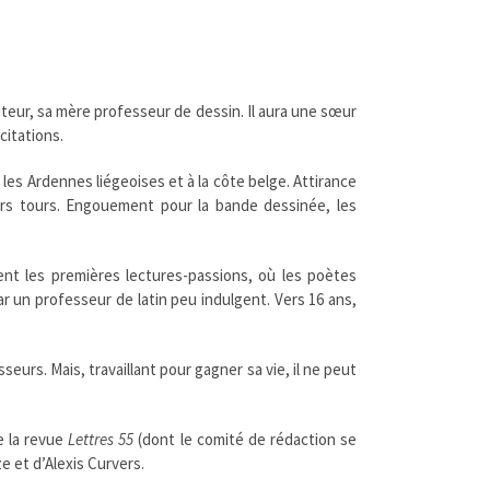
uteur, sa mère professeur de dessin. Il aura une sœur
citations.
les Ardennes liégeoises et à la côte belge. Attirance
ivers tours. Engouement pour la bande dessinée, les
ent les premières lectures-passions, où les poètes
ar un professeur de latin peu indulgent. Vers 16 ans,
seurs. Mais, travaillant pour gagner sa vie, il ne peut
e la revue
Lettres 55
(dont le comité de rédaction se
e et d’Alexis Curvers.