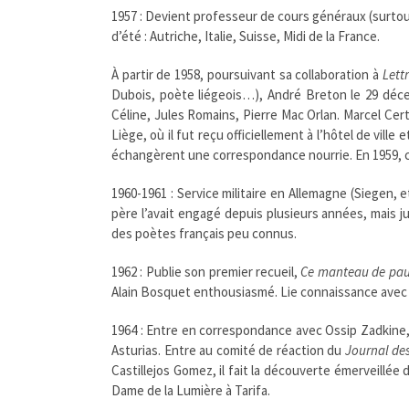
1957 : Devient professeur de cours généraux (surtou
d’été : Autriche, Italie, Suisse, Midi de la France.
À partir de 1958, poursuivant sa collaboration à
Lett
Dubois, poète liégeois…), André Breton le 29 décem
Céline, Jules Romains, Pierre Mac Orlan. Marcel Ce
Liège, où il fut reçu officiellement à l’hôtel de ville 
échangèrent une correspondance nourrie. En 1959,
1960-1961 : Service militaire en Allemagne (Siegen,
père l’avait engagé depuis plusieurs années, mais ju
des poètes français peu connus.
1962 : Publie son premier recueil,
Ce manteau de pau
Alain Bosquet enthousiasmé. Lie connaissance avec 
1964 : Entre en correspondance avec Ossip Zadkine, l
Asturias. Entre au comité de réaction du
Journal de
Castillejos Gomez, il fait la découverte émerveillé
Dame de la Lumière à Tarifa.