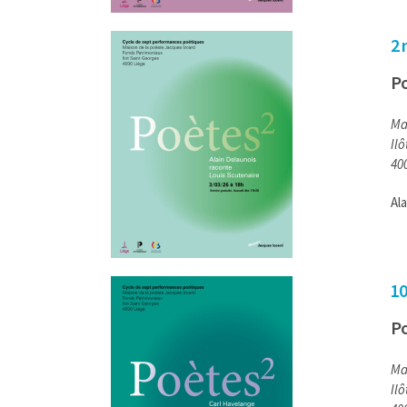
2 
Po
Ma
Il
40
Al
10
Po
Ma
Il