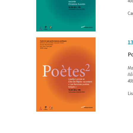
40
Ca
13
Po
Ma
Il
40
Li